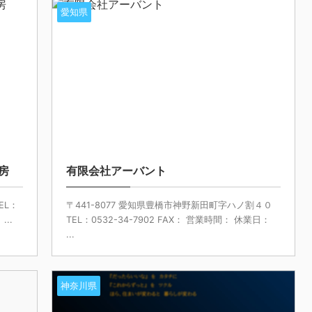
愛知県
房
有限会社アーバント
EL：
〒441-8077 愛知県豊橋市神野新田町字ハノ割４０
...
TEL：0532-34-7902 FAX： 営業時間： 休業日：
...
神奈川県