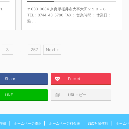
－１
〒633-0084 奈良県桜井市大字太田２１０－６
TEL：0744-43-5780 FAX： 営業時間： 休業日：
駐 ...
3
…
257
Next »
Share
Pocket
LINE
URLコピー
作成
ホームページ修正
ホームページ料金表
SEO対策依頼
ホーム