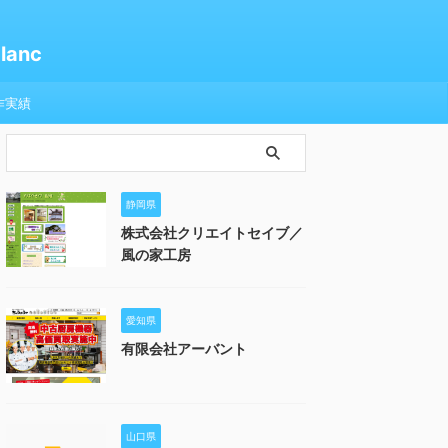
anc
作実績
静岡県
株式会社クリエイトセイブ／
風の家工房
愛知県
有限会社アーバント
山口県