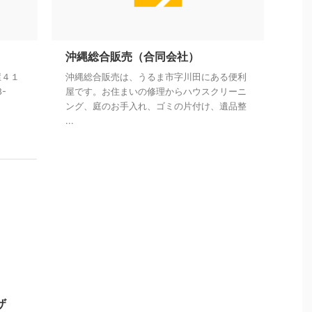
沖縄総合販売（合同会社）
屋４１
沖縄総合販売は、うるま市字川田にある便利
8-
屋です。お住まいの修理からハウスクリーニ
ング、庭のお手入れ、ゴミの片付け、遺品整
...
ザ