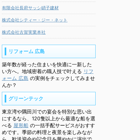
有限会社長府サッシ硝子建材
株式会社シティー・ジー・ネット
株式会社古賀実業本社
リフォーム 広島
築年数が経った住まいを快適に一新した
い方へ。地域密着の職人技で叶える
リフ
ォーム 広島
の実例をチェックしてみませ
んか？
グリーンテック
東京湾や隅田川での宴会を特別な思い出
にするなら、120隻以上から最適な船を選
べる
屋形船
の一括手配サービスがおすす
めです。季節の料理と夜景を楽しみなが
ら、歓送迎会や記念日を華やかに演出で