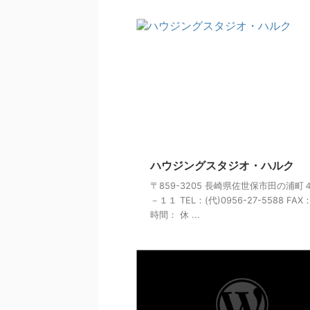
ハウジングスタジオ・ハルク
〒859-3205 長崎県佐世保市田の浦町
－１１ TEL：(代)0956-27-5588 FAX
時間： 休 ...