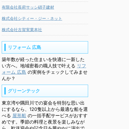
有限会社長府サッシ硝子建材
株式会社シティー・ジー・ネット
株式会社古賀実業本社
リフォーム 広島
築年数が経った住まいを快適に一新した
い方へ。地域密着の職人技で叶える
リフ
ォーム 広島
の実例をチェックしてみませ
んか？
グリーンテック
東京湾や隅田川での宴会を特別な思い出
にするなら、120隻以上から最適な船を選
べる
屋形船
の一括手配サービスがおすす
めです。季節の料理と夜景を楽しみなが
ら、歓送迎会や記念日を華やかに演出で