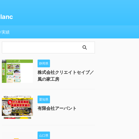
anc
作実績
静岡県
株式会社クリエイトセイブ／
風の家工房
愛知県
有限会社アーバント
山口県