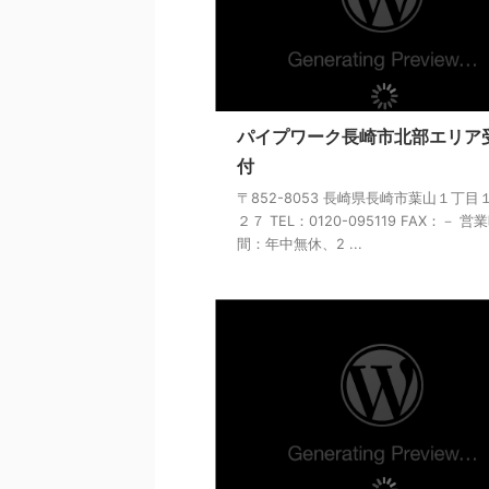
パイプワーク長崎市北部エリア
付
〒852-8053 長崎県長崎市葉山１丁目
２７ TEL：0120-095119 FAX：－ 営
間：年中無休、2 ...