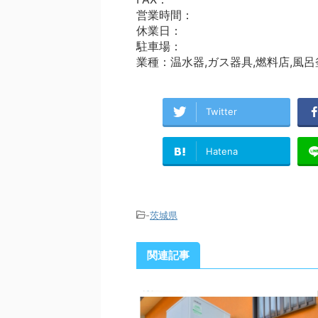
営業時間：
休業日：
駐車場：
業種：温水器,ガス器具,燃料店,風呂
Twitter
Hatena
-
茨城県
関連記事