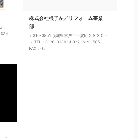
株式会社根子左／リフォーム事業
部
６
6634
〒310-0851 茨城県水戸市千波町２８３０－
５ TEL：0120-330844 029-244-1585
FAX：0 ...