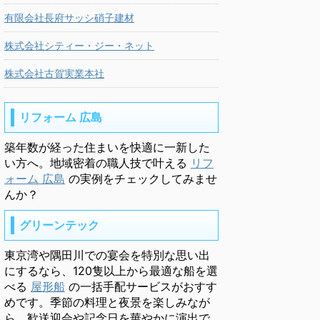
有限会社長府サッシ硝子建材
株式会社シティー・ジー・ネット
株式会社古賀実業本社
リフォーム 広島
築年数が経った住まいを快適に一新した
い方へ。地域密着の職人技で叶える
リフ
ォーム 広島
の実例をチェックしてみませ
んか？
グリーンテック
東京湾や隅田川での宴会を特別な思い出
にするなら、120隻以上から最適な船を選
べる
屋形船
の一括手配サービスがおすす
めです。季節の料理と夜景を楽しみなが
ら、歓送迎会や記念日を華やかに演出で