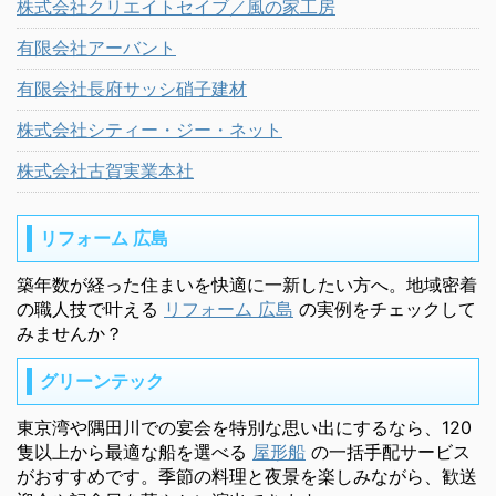
株式会社クリエイトセイブ／風の家工房
有限会社アーバント
有限会社長府サッシ硝子建材
株式会社シティー・ジー・ネット
株式会社古賀実業本社
リフォーム 広島
築年数が経った住まいを快適に一新したい方へ。地域密着
の職人技で叶える
リフォーム 広島
の実例をチェックして
みませんか？
グリーンテック
東京湾や隅田川での宴会を特別な思い出にするなら、120
隻以上から最適な船を選べる
屋形船
の一括手配サービス
がおすすめです。季節の料理と夜景を楽しみながら、歓送