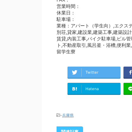
営業時間：
休業日：
駐車場：
業種：アパート（学生向）,エクステ
別荘,貸家,建設業,建築工事,建築設
賃貸,内装工事,バイク駐車場,ビル
ト,不動産取引,風呂釜・浴槽,便利業
留学生寮
Twitter
Hatena
-
兵庫県
関連記事