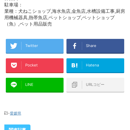
駐車場：
業種：犬ねこショップ,海水魚店,金魚店,水槽設備工事,厨房
用機械器具,熱帯魚店,ペットショップ,ペットショップ
（魚）,ペット用品販売
Twitter
Share
Pocket
Hatena
LINE
URLコピー
-
愛媛県
関連記事