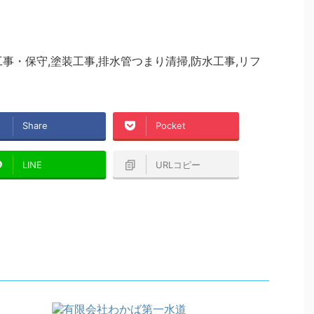
事・保守,塗装工事,排水管つまり清掃,防水工事,リフ
Share
Pocket
LINE
URLコピー