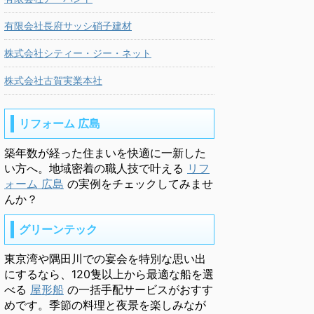
有限会社長府サッシ硝子建材
株式会社シティー・ジー・ネット
株式会社古賀実業本社
リフォーム 広島
築年数が経った住まいを快適に一新した
い方へ。地域密着の職人技で叶える
リフ
ォーム 広島
の実例をチェックしてみませ
んか？
グリーンテック
東京湾や隅田川での宴会を特別な思い出
にするなら、120隻以上から最適な船を選
べる
屋形船
の一括手配サービスがおすす
めです。季節の料理と夜景を楽しみなが