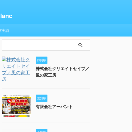
anc
作実績
静岡県
株式会社クリエイトセイブ／
風の家工房
愛知県
有限会社アーバント