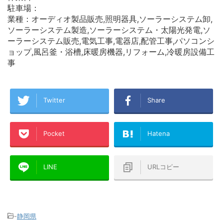
駐車場：
業種：オーディオ製品販売,照明器具,ソーラーシステム卸,
ソーラーシステム製造,ソーラーシステム・太陽光発電,ソ
ーラーシステム販売,電気工事,電器店,配管工事,パソコンシ
ョップ,風呂釜・浴槽,床暖房機器,リフォーム,冷暖房設備工
事
Twitter
Share
Pocket
Hatena
LINE
URLコピー
-
静岡県