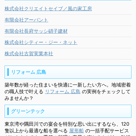
株式会社クリエイトセイブ／風の家工房
有限会社アーバント
有限会社長府サッシ硝子建材
株式会社シティー・ジー・ネット
株式会社古賀実業本社
リフォーム 広島
築年数が経った住まいを快適に一新したい方へ。地域密着
の職人技で叶える
リフォーム 広島
の実例をチェックして
みませんか？
グリーンテック
東京湾や隅田川での宴会を特別な思い出にするなら、120
隻以上から最適な船を選べる
屋形船
の一括手配サービス