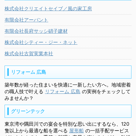
株式会社クリエイトセイブ／風の家工房
有限会社アーバント
有限会社長府サッシ硝子建材
株式会社シティー・ジー・ネット
株式会社古賀実業本社
リフォーム 広島
築年数が経った住まいを快適に一新したい方へ。地域密着
の職人技で叶える
リフォーム 広島
の実例をチェックして
みませんか？
グリーンテック
東京湾や隅田川での宴会を特別な思い出にするなら、120
隻以上から最適な船を選べる
屋形船
の一括手配サービス