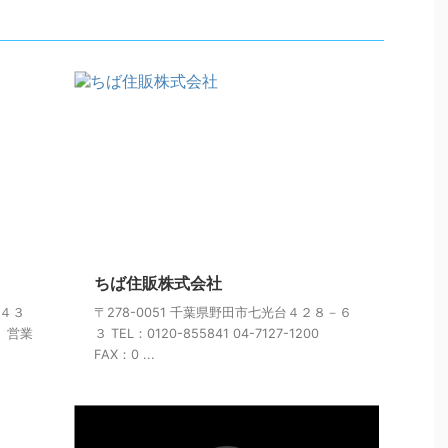
ちば住販株式会社
２４３
〒278-0051 千葉県野田市七光台４２８－６
： 営業
３ TEL：0120-855841 04-7127-1200
FAX：0 ...