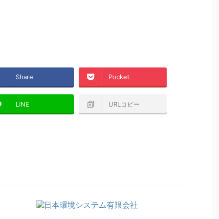
Share
Pocket
LINE
URLコピー