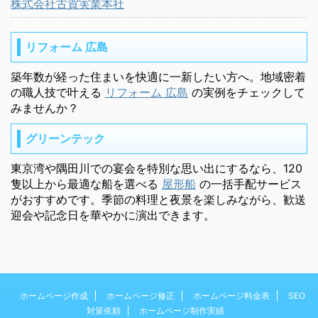
株式会社古賀実業本社
リフォーム 広島
築年数が経った住まいを快適に一新したい方へ。地域密着
の職人技で叶える
リフォーム 広島
の実例をチェックして
みませんか？
グリーンテック
東京湾や隅田川での宴会を特別な思い出にするなら、120
隻以上から最適な船を選べる
屋形船
の一括手配サービス
がおすすめです。季節の料理と夜景を楽しみながら、歓送
迎会や記念日を華やかに演出できます。
ホームページ作成
ホームページ修正
ホームページ料金表
SEO
対策依頼
ホームページ制作実績