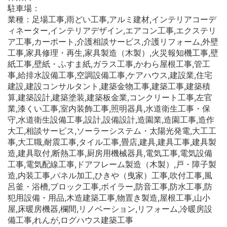
駐車場：
業種：足場工事,雨どい工事,アルミ建材,インテリアコーデ
ィネーター,インテリアデザイン,エアコン工事,エクステリ
ア工事,カーポート,介護相談サービス,介護リフォーム,外壁
工事,家具修理・再生,家具製造（木製）,火災報知機工事,壁
紙工事,壁紙・ふすま紙,ガラス工事,かわら屋根工事,管工
事,給排水設備工事,空調設備工事,ケアハウス,建設業,住宅
建設,建設コンサルタント,建築金物工事,建築工事,建築積
算,建築設計,建築塗装,建築板金業,コンクリート工事,左官
業,漆くい工事,室内装飾工事,照明器具,水道衛生工事・保
守,水道衛生設備工事,設計,設備設計,造園業,造園工事,造作
大工,相談サービス,ソーラーシステム・太陽光発電,大工工
事,大工職,耐震工事,タイル工事,畳店,建具,建具工事,建具製
造,建具取付,断熱工事,厨房用機械器具,電気工事,電気設備
工事,電気配線工事,ドアフレーム製造（木製）,戸・障子製
造,内装工事,パネル加工,ひきや（曳家）工事,吹付工事,風
呂釜・浴槽,ブロック工事,ボイラー,防音工事,防水工事,防
犯用設備・用品,木造建築工事,物置き製造,屋根工事,山小
屋,床暖房機器,欄間,リノベーション,リフォーム,冷暖房設
備工事,れんが,ログハウス建築工事