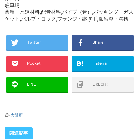
駐車場：
業種：水道材料,配管材料,パイプ（管）,パッキング・ガス
ケット,バルブ・コック,フランジ・継ぎ手,風呂釜・浴槽
Twitter
Share
Pocket
Hatena
LINE
URLコピー
-
大阪府
関連記事