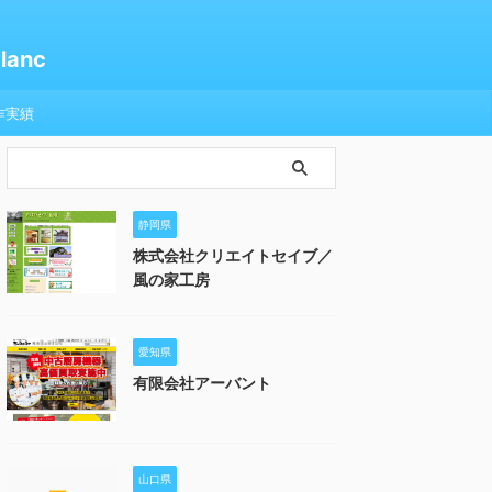
anc
作実績
静岡県
株式会社クリエイトセイブ／
風の家工房
愛知県
有限会社アーバント
山口県