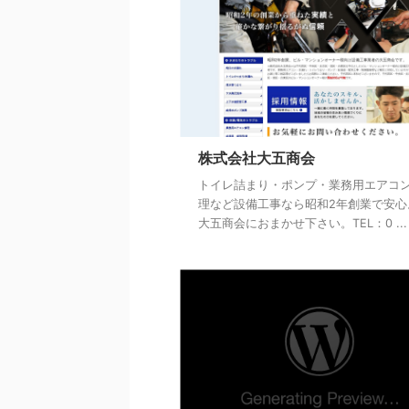
株式会社大五商会
トイレ詰まり・ポンプ・業務用エアコ
理など設備工事なら昭和2年創業で安心。
大五商会におまかせ下さい。TEL：0 ...