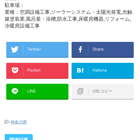
駐車場：
業種：空調設備工事,ソーラーシステム・太陽光発電,光触
媒塗装業,風呂釜・浴槽,防水工事,床暖房機器,リフォーム,
冷暖房設備工事
Twitter
Share
Pocket
Hatena
LINE
URLコピー
-
神奈川県
関連記事