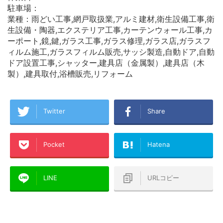
駐車場：
業種：雨どい工事,網戸取扱業,アルミ建材,衛生設備工事,衛
生設備・陶器,エクステリア工事,カーテンウォール工事,カ
ーポート,鏡,鍵,ガラス工事,ガラス修理,ガラス店,ガラスフ
ィルム施工,ガラスフィルム販売,サッシ製造,自動ドア,自動
ドア設置工事,シャッター,建具店（金属製）,建具店（木
製）,建具取付,浴槽販売,リフォーム
Twitter
Share
Pocket
Hatena
LINE
URLコピー