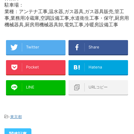
駐車場：
業種：アンテナ工事,温水器,ガス器具,ガス器具販売,管工
事,業務用冷蔵庫,空調設備工事,水道衛生工事・保守,厨房用
機械器具,厨房用機械器具卸,電気工事,冷暖房設備工事
Twitter
Share
Pocket
Hatena
LINE
URLコピー
-
東京都
関連記事