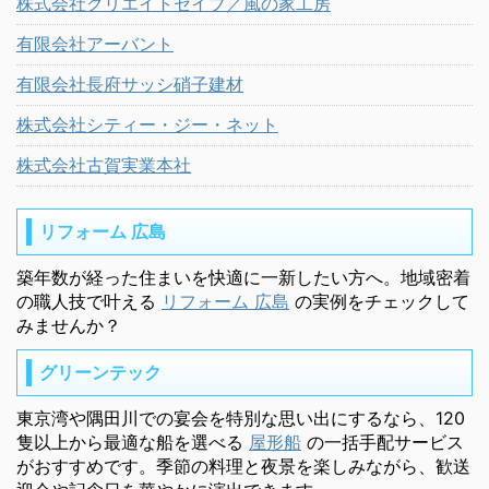
株式会社クリエイトセイブ／風の家工房
有限会社アーバント
有限会社長府サッシ硝子建材
株式会社シティー・ジー・ネット
株式会社古賀実業本社
リフォーム 広島
築年数が経った住まいを快適に一新したい方へ。地域密着
の職人技で叶える
リフォーム 広島
の実例をチェックして
みませんか？
グリーンテック
東京湾や隅田川での宴会を特別な思い出にするなら、120
隻以上から最適な船を選べる
屋形船
の一括手配サービス
がおすすめです。季節の料理と夜景を楽しみながら、歓送