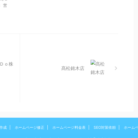
： 営
‐Ｄｏ株
髙松銘木店
作成
ホームページ修正
ホームページ料金表
SEO対策依頼
ホーム