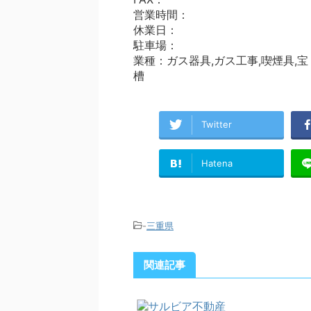
営業時間：
休業日：
駐車場：
業種：ガス器具,ガス工事,喫煙具,宝
槽
Twitter
Hatena
-
三重県
関連記事