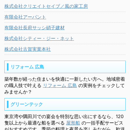
株式会社クリエイトセイブ／風の家工房
有限会社アーバント
有限会社長府サッシ硝子建材
株式会社シティー・ジー・ネット
株式会社古賀実業本社
リフォーム 広島
築年数が経った住まいを快適に一新したい方へ。地域密着
の職人技で叶える
リフォーム 広島
の実例をチェックして
みませんか？
グリーンテック
東京湾や隅田川での宴会を特別な思い出にするなら、120
隻以上から最適な船を選べる
屋形船
の一括手配サービス
がおすすめです。季節の料理と夜景を楽しみながら、歓送