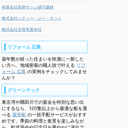
有限会社長府サッシ硝子建材
株式会社シティー・ジー・ネット
株式会社古賀実業本社
リフォーム 広島
築年数が経った住まいを快適に一新した
い方へ。地域密着の職人技で叶える
リフ
ォーム 広島
の実例をチェックしてみませ
んか？
グリーンテック
東京湾や隅田川での宴会を特別な思い出
にするなら、120隻以上から最適な船を選
べる
屋形船
の一括手配サービスがおすす
めです。季節の料理と夜景を楽しみなが
ら、歓送迎会や記念日を華やかに演出で