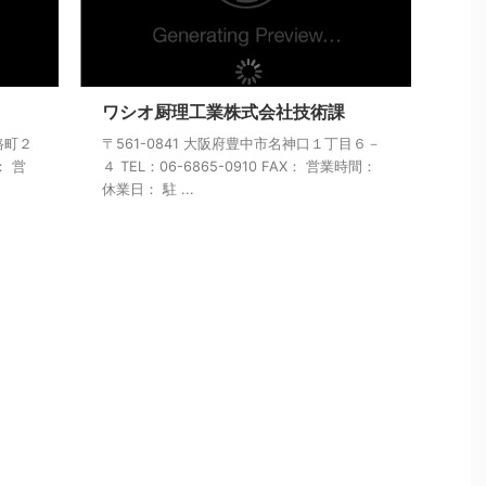
ワシオ厨理工業株式会社技術課
路町２
〒561-0841 大阪府豊中市名神口１丁目６－
： 営
４ TEL：06-6865-0910 FAX： 営業時間：
休業日： 駐 ...