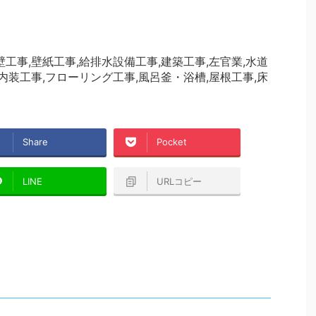
工事,壁紙工事,給排水設備工事,建築工事,左官業,水道
内装工事,フローリング工事,風呂釜・浴槽,屋根工事,床
Share
Pocket
LINE
URLコピー