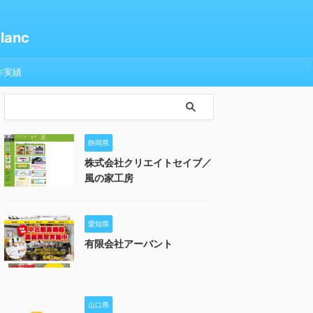
anc
作実績
静岡県
株式会社クリエイトセイブ／
風の家工房
愛知県
有限会社アーバント
山口県