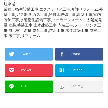
駐車場：
業種：衛生設備工事,エクステリア工事,介護リフォーム,外
壁工事,ガス器具,ガス工事,給排水設備工事,建築工事,室内
装飾工事,水道衛生設備工事,ソーラーシステム・太陽光発
電,塗装,塗装工事,土木建築工事,内装工事,フローリング工
事,風呂釜・浴槽,防音工事,防水工事,木造建築工事,屋根工
事,床工事,リフォーム
Twitter
Share
Pocket
Hatena
LINE
URLコピー