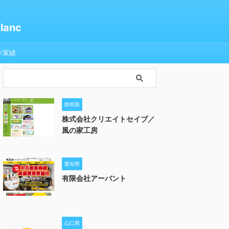
anc
作実績
静岡県
株式会社クリエイトセイブ／
風の家工房
愛知県
有限会社アーバント
山口県