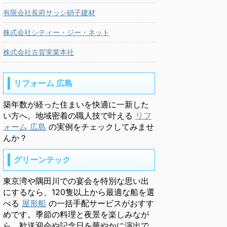
有限会社長府サッシ硝子建材
株式会社シティー・ジー・ネット
株式会社古賀実業本社
リフォーム 広島
築年数が経った住まいを快適に一新した
い方へ。地域密着の職人技で叶える
リフ
ォーム 広島
の実例をチェックしてみませ
んか？
グリーンテック
東京湾や隅田川での宴会を特別な思い出
にするなら、120隻以上から最適な船を選
べる
屋形船
の一括手配サービスがおすす
めです。季節の料理と夜景を楽しみなが
ら、歓送迎会や記念日を華やかに演出で