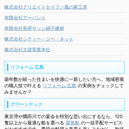
株式会社クリエイトセイブ／風の家工房
有限会社アーバント
有限会社長府サッシ硝子建材
株式会社シティー・ジー・ネット
株式会社古賀実業本社
リフォーム 広島
築年数が経った住まいを快適に一新したい方へ。地域密着
の職人技で叶える
リフォーム 広島
の実例をチェックして
みませんか？
グリーンテック
東京湾や隅田川での宴会を特別な思い出にするなら、120
隻以上から最適な船を選べる
屋形船
の一括手配サービス
がおすすめです。季節の料理と夜景を楽しみながら、歓送