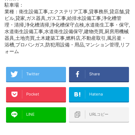
駐車場：
業種：衛生設備工事,エクステリア工事,貸事務所,貸店舗,貸
ビル,貸家,ガス器具,ガス工事,給排水設備工事,浄化槽管
理・清掃,浄化槽清掃,浄化槽保守点検,水道衛生工事・保守,
水道衛生設備工事,水道衛生設備保守,建物売買,厨房用機械
器具,土地売買,土木建築工事,燃料店,不動産取引,風呂釜・
浴槽,プロパンガス,防犯用設備・用品,マンション管理,リフ
ォーム
Twitter
Share
Pocket
Hatena
LINE
URLコピー