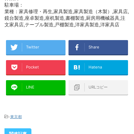
駐車場：
業種：家具修理・再生,家具製造,家具製造（木製）,家具店,
鏡台製造,座卓製造,座机製造,書棚製造,厨房用機械器具,注
文家具店,テーブル製造,戸棚製造,洋家具製造,洋家具店
Twitter
Share
Pocket
Hatena
LINE
URLコピー
-
東京都
関連記事