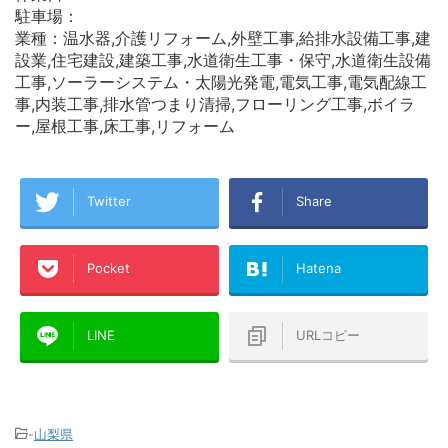
駐車場：
業種：温水器,介護リフォーム,外壁工事,給排水設備工事,建
設業,住宅建設,建築工事,水道衛生工事・保守,水道衛生設備
工事,ソーラーシステム・太陽光発電,電気工事,電気配線工
事,内装工事,排水管つまり清掃,フローリング工事,ボイラ
ー,屋根工事,床工事,リフォーム
Twitter
Share
Pocket
Hatena
LINE
URLコピー
-
山梨県