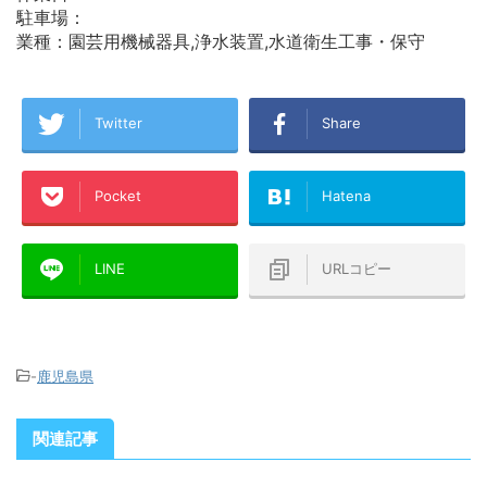
駐車場：
業種：園芸用機械器具,浄水装置,水道衛生工事・保守
Twitter
Share
Pocket
Hatena
LINE
URLコピー
-
鹿児島県
関連記事