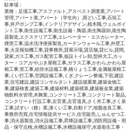
駐車場：
業種：足場工事,アスファルト,アスベスト調査業,アパート
管理,アパート業,アパート（学生向）,雨どい工事,石垣工
事,井戸ポンプ工事,インテリアデザイン,植木職,ウェルポイ
ント工事,衛生設備工事,衛生設備・陶器,衛生陶器卸,衛生陶
器製造,エクステリア工事,エレベーター・エスカレーター,
煙突工事,温水洗浄便座製造,カーテンウォール工事,外壁工
事,火災報知機工事,貸事務所,貸展示場,貸店舗,貸ビル,貸間,
貸家,ガス工事,ガス配管工事,仮設トイレ卸,型枠大工,カッ
ター・コア,かやぶき屋根工事,ガラス工事,かわら,かわら屋
根工事,管工事,給排水設備工事,橋りょう工事,金属板屋根工
事,くい打工事,空調設備工事,くぎ,クレーン整備,下宿,建設
業,住宅建設,建設コンサルタント,建設揚重業,建築金物工
事,建築検査,建築工事,建築材料,建築積算,建築板金業,建築
物飲料水管理,木舞業,コンクリート工事,コンクリート製品,
コンクリート打設工事,左官業,左官道具,さく井工事,さく泉
工事,試すい（錐）業,漆くい工事,自動ドア,地盤改良工事,
事務所売買,住宅情報提供サービス,住宅販売,しゅんせつ工
事,消火器製造,消火設備工事,昇降設備工事,消防用設備・用
品・保守点検,水槽設備工事,水槽設備保守,水道衛生工事・