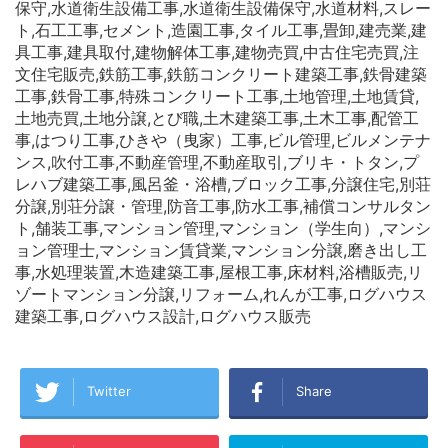
保守,水道衛生設備工事,水道衛生設備保守,水道材料,スレー
ト,石工工事,セメント,造園工事,タイル工事,畳卸,建売業,建
具工事,建具取付,建物解体工事,建物売買,中古住宅売買,注
文住宅販売,鉄筋工事,鉄筋コンクリート建築工事,鉄骨建築
工事,鉄骨工事,特殊コンクリート工事,土地管理,土地賃貸,
土地売買,土地分譲,とび職,土木建築工事,土木工事,配管工
事,はつり工事,ひきや（曳家）工事,ビル管理,ビルメンテナ
ンス,吹付工事,不動産管理,不動産取引,ブリキ・トタン,プ
レハブ建築工事,風呂釜・浴槽,ブロック工事,分譲住宅,別荘
分譲,別荘分譲・管理,防音工事,防水工事,補償コンサルタン
ト,舗装工事,マンション管理,マンション（学生向）,マンシ
ョン管理士,マンション賃貸業,マンション分譲,磨き出し工
事,水処理装置,木造建築工事,屋根工事,床材料,浴槽販売,リ
ゾートマンション分譲,リフォーム,れんが工事,ログハウス
建築工事,ログハウス設計,ログハウス販売
Twitter
Share