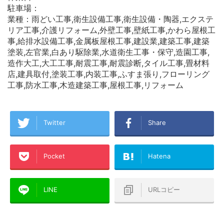
駐車場：
業種：雨どい工事,衛生設備工事,衛生設備・陶器,エクステ
リア工事,介護リフォーム,外壁工事,壁紙工事,かわら屋根工
事,給排水設備工事,金属板屋根工事,建設業,建築工事,建築
塗装,左官業,白あり駆除業,水道衛生工事・保守,造園工事,
造作大工,大工工事,耐震工事,耐震診断,タイル工事,畳材料
店,建具取付,塗装工事,内装工事,ふすま張り,フローリング
工事,防水工事,木造建築工事,屋根工事,リフォーム
Twitter
Share
Pocket
Hatena
LINE
URLコピー