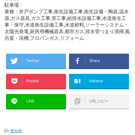
駐車場：
業種：井戸ポンプ工事,衛生設備工事,衛生設備・陶器,温水
器,ガス器具,ガス工事,管工事,給排水設備工事,水道衛生工
事・保守,水道衛生設備工事,水道材料,ソーラーシステム・
太陽光発電,厨房用機械器具,都市ガス,排水管つまり清掃,風
呂釜・浴槽,プロパンガス,リフォーム
Twitter
Share
Pocket
Hatena
LINE
URLコピー
-
愛知県