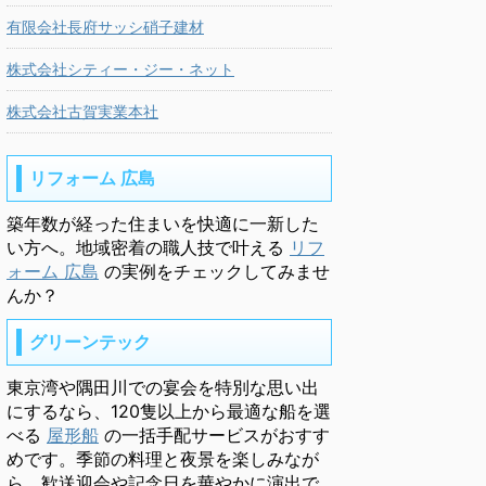
有限会社長府サッシ硝子建材
株式会社シティー・ジー・ネット
株式会社古賀実業本社
リフォーム 広島
築年数が経った住まいを快適に一新した
い方へ。地域密着の職人技で叶える
リフ
ォーム 広島
の実例をチェックしてみませ
んか？
グリーンテック
東京湾や隅田川での宴会を特別な思い出
にするなら、120隻以上から最適な船を選
べる
屋形船
の一括手配サービスがおすす
めです。季節の料理と夜景を楽しみなが
ら、歓送迎会や記念日を華やかに演出で