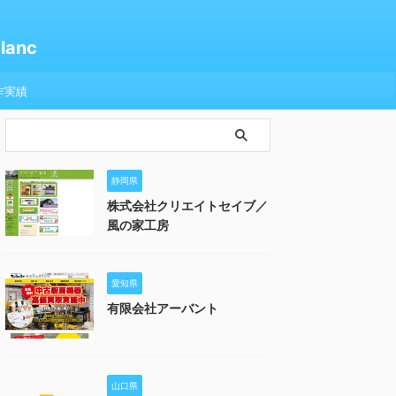
anc
作実績
静岡県
株式会社クリエイトセイブ／
風の家工房
愛知県
有限会社アーバント
山口県