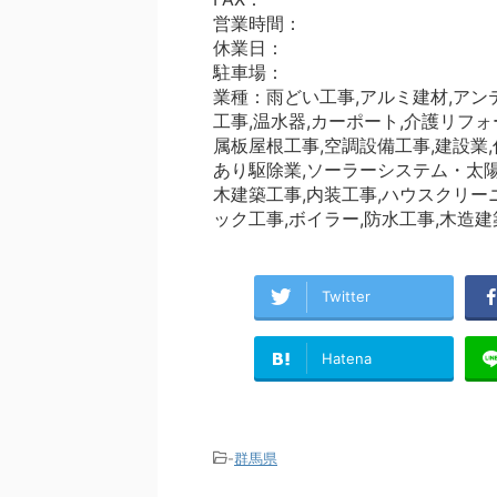
営業時間：
休業日：
駐車場：
業種：雨どい工事,アルミ建材,アン
工事,温水器,カーポート,介護リフォ
属板屋根工事,空調設備工事,建設業,
あり駆除業,ソーラーシステム・太陽光
木建築工事,内装工事,ハウスクリー
ック工事,ボイラー,防水工事,木造建
Twitter
Hatena
-
群馬県