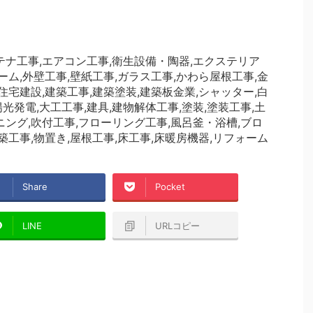
テナ工事,エアコン工事,衛生設備・陶器,エクステリア
ーム,外壁工事,壁紙工事,ガラス工事,かわら屋根工事,金
住宅建設,建築工事,建築塗装,建築板金業,シャッター,白
発電,大工工事,建具,建物解体工事,塗装,塗装工事,土
ニング,吹付工事,フローリング工事,風呂釜・浴槽,ブロ
築工事,物置き,屋根工事,床工事,床暖房機器,リフォーム
Share
Pocket
LINE
URLコピー