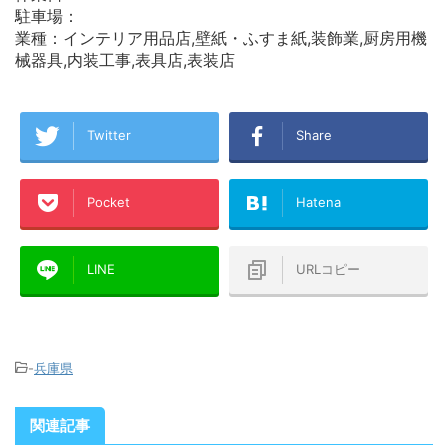
駐車場：
業種：インテリア用品店,壁紙・ふすま紙,装飾業,厨房用機
械器具,内装工事,表具店,表装店
Twitter
Share
Pocket
Hatena
LINE
URLコピー
-
兵庫県
関連記事