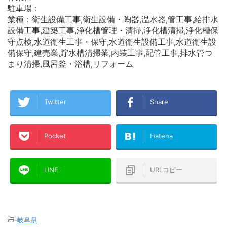
駐車場：
業種：衛生設備工事,衛生設備・陶器,温水器,管工事,給排水
設備工事,建築工事,浄化槽管理・清掃,浄化槽清掃,浄化槽保
守点検,水道衛生工事・保守,水道衛生設備工事,水道衛生設
備保守,建売業,貯水槽清掃業,内装工事,配管工事,排水管つ
まり清掃,風呂釜・浴槽,リフォーム
Twitter
Share
Pocket
Hatena
LINE
URLコピー
-
岐阜県