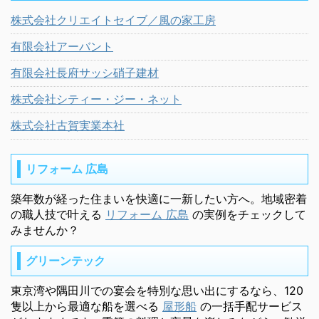
株式会社クリエイトセイブ／風の家工房
有限会社アーバント
有限会社長府サッシ硝子建材
株式会社シティー・ジー・ネット
株式会社古賀実業本社
リフォーム 広島
築年数が経った住まいを快適に一新したい方へ。地域密着
の職人技で叶える
リフォーム 広島
の実例をチェックして
みませんか？
グリーンテック
東京湾や隅田川での宴会を特別な思い出にするなら、120
隻以上から最適な船を選べる
屋形船
の一括手配サービス