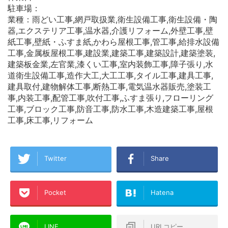
駐車場：
業種：雨どい工事,網戸取扱業,衛生設備工事,衛生設備・陶
器,エクステリア工事,温水器,介護リフォーム,外壁工事,壁
紙工事,壁紙・ふすま紙,かわら屋根工事,管工事,給排水設備
工事,金属板屋根工事,建設業,建築工事,建築設計,建築塗装,
建築板金業,左官業,漆くい工事,室内装飾工事,障子張り,水
道衛生設備工事,造作大工,大工工事,タイル工事,建具工事,
建具取付,建物解体工事,断熱工事,電気温水器販売,塗装工
事,内装工事,配管工事,吹付工事,ふすま張り,フローリング
工事,ブロック工事,防音工事,防水工事,木造建築工事,屋根
工事,床工事,リフォーム
Twitter
Share
Pocket
Hatena
LINE
URLコピー