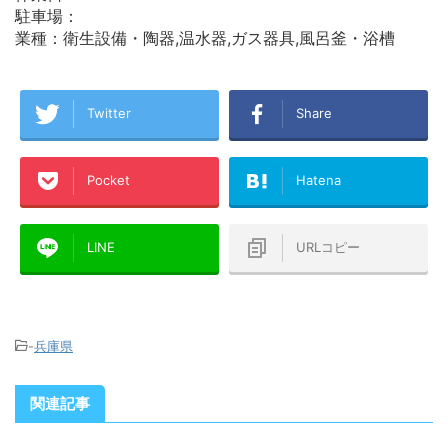
駐車場：
業種：衛生設備・陶器,温水器,ガス器具,風呂釜・浴槽
Twitter
Share
Pocket
Hatena
LINE
URLコピー
-
兵庫県
関連記事