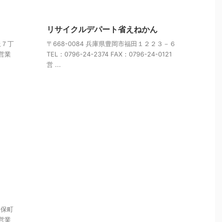
リサイクルデパート省えねかん
丘７丁
〒668-0084 兵庫県豊岡市福田１２２３－６
 営業
TEL：0796-24-2374 FAX：0796-24-0121
営 ...
久保町
 営業