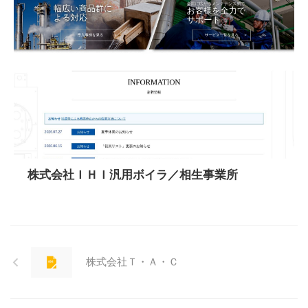
株式会社ＩＨＩ汎用ボイラ／相生事業所
株式会社Ｔ・Ａ・Ｃ