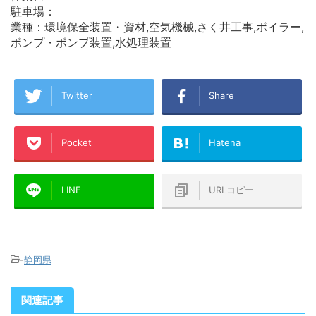
駐車場：
業種：環境保全装置・資材,空気機械,さく井工事,ボイラー,
ポンプ・ポンプ装置,水処理装置
Twitter
Share
Pocket
Hatena
LINE
URLコピー
-
静岡県
関連記事