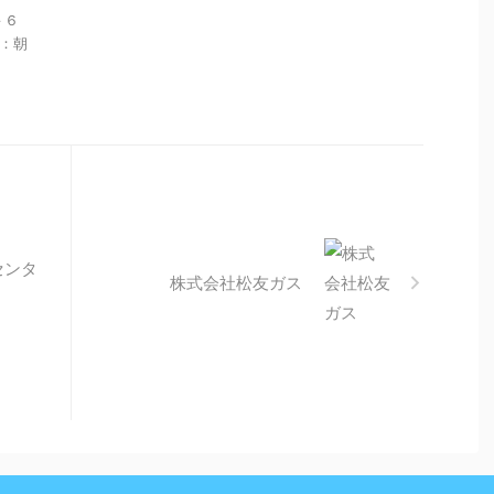
－６
間：朝
センタ
株式会社松友ガス