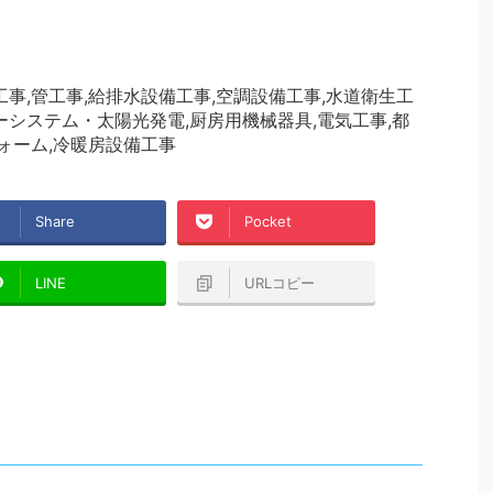
工事,管工事,給排水設備工事,空調設備工事,水道衛生工
ーシステム・太陽光発電,厨房用機械器具,電気工事,都
フォーム,冷暖房設備工事
Share
Pocket
LINE
URLコピー