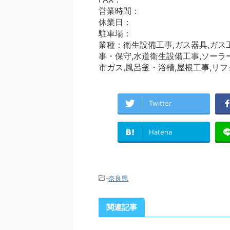
営業時間：
休業日：
駐車場：
業種：衛生設備工事,ガス器具,ガス
事・保守,水道衛生設備工事,ソーラ
市ガス,風呂釜・浴槽,屋根工事,リ
Twitter
Hatena
-
奈良県
関連記事